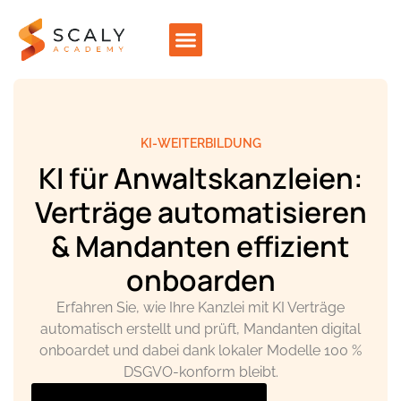
KI-WEITERBILDUNG
KI für Anwaltskanzleien:
Verträge automatisieren
& Mandanten effizient
onboarden
Erfahren Sie, wie Ihre Kanzlei mit KI Verträge
automatisch erstellt und prüft, Mandanten digital
onboardet und dabei dank lokaler Modelle 100 %
DSGVO-konform bleibt.