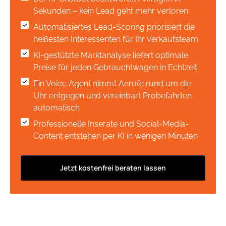
Sekunden – kein Lead geht mehr verloren
Automatisiertes Lead-Scoring priorisiert die
heißesten Interessenten für Ihr Verkaufsteam
KI-gestützte Marktanalyse liefert optimale
Preise für jeden Gebrauchtwagen in Echtzeit
Ein Voice Agent nimmt Anrufe rund um die
Uhr entgegen und vereinbart Probefahrten
automatisch
Professionelle Inserate und Social-Media-
Content entstehen per KI in wenigen Minuten
Jetzt kostenfrei beraten lassen