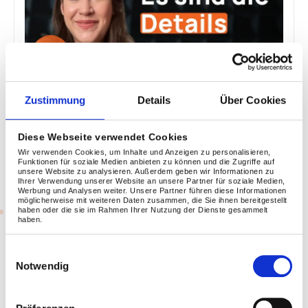
„Die Praxis macht alles – erst durch
Zustimmung
Details
Über Cookies
die Übungen versteht man wirklich,
wie man KI im Unternehmen einsetzen
kann.“
Diese Webseite verwendet Cookies
Wir verwenden Cookies, um Inhalte und Anzeigen zu personalisieren,
Nathalia Faula
Funktionen für soziale Medien anbieten zu können und die Zugriffe auf
unsere Website zu analysieren. Außerdem geben wir Informationen zu
Projektmanagerin @ SmartView360 GmbH
Ihrer Verwendung unserer Website an unsere Partner für soziale Medien,
Werbung und Analysen weiter. Unsere Partner führen diese Informationen
möglicherweise mit weiteren Daten zusammen, die Sie ihnen bereitgestellt
haben oder die sie im Rahmen Ihrer Nutzung der Dienste gesammelt
haben.
Einwilligungsauswahl
Jetzt Beratung vereinbaren
Notwendig