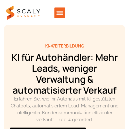
KI-WEITERBILDUNG
KI für Autohändler: Mehr
Leads, weniger
Verwaltung &
automatisierter Verkauf
Erfahren Sie, wie Ihr Autohaus mit KI-gestützten
Chatbots, automatisiertem Lead-Management und
intelligenter Kundenkommunikation effizienter
verkauft – 100 % gefördert.